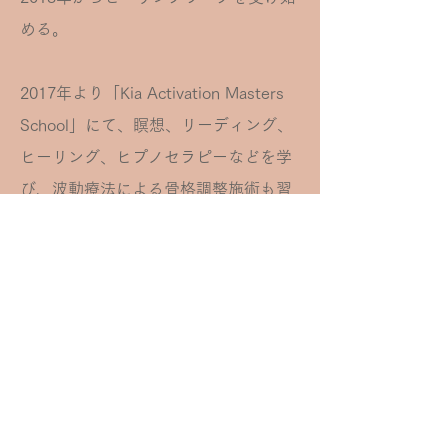
める。
2017年より「Kia Activation Masters
School」にて、瞑想、リーディング、
ヒーリング、ヒプノセラピーなどを学
び、波動療法による骨格調整施術も習
得。2018年にボディセラピーサロン
『たまのお』をオープン。命のしく
み、この世のしくみの探求を続けなが
ら、身体・心・魂を整えるセッション
を提供。
クライアントのハイヤーセルフと繋が
り、エネルギーボディを浄化したり、
無意識層に光を当てたりすることで、